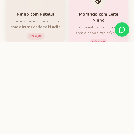
🥛
🍓
Ninho com Nutella
Morango com Leite
Ninho
Cremosidade do leite ninho
com a intensidade da Nutella
Doçura natural do morango
com o sabor irresistível do
R$ 6,00
ninho
R$ 5,50
🥥
🍫
Coco Cremoso
Chocolate Belga
Cremoso de coco natural,
Chocolate premium derretido
refrescante e tropical
em cada mordida
R$ 5,00
R$ 6,50
🍋
🍮
Maracujá Gourmet
Doce de Leite